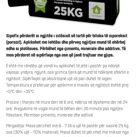
Sipofix përdorët si ngjitës i cilësisë së lartë për blloka të siporeksit
(porozit). Aplikohet me lehtësi dhe përveç ngjitjes mund të shërbej
edhe si plotësues. Përbëhet nga çimento, minerale dhe additive. Të
mos përdoret në sipërfaqe nga ose që janë trajtuar me gjips.
Është me rëndësi që vendi ku aplikohet të jetë i pastër pa ndonjë
vajosje, yndyra, ngjyrë, ose grimca tjera që mund të ndikojnë efektin e
ngjitësit. Sipërfaqet që absorbojnë ujë së pari duhet të lagen.
Temperatura e preferuar për aplikimin e masës së ngjitësit është prej
+5°C deri +35°C.
Procesi i tharjes në mure deri në 6 orë, ndërsa në dysheme der në 24
orë. Rregullime të vogla mund të bëhen deri 30 minuta pas ngjitjes
fillestare. Përmban çimento, minerale dhe aditivë
Përgaditja: Masa përzihet me 6 – 7 litra ujë të pastër për sasinë 25 kg
ose (30% ujë – 70% material). Masa duhet të përzihet me mikser nga