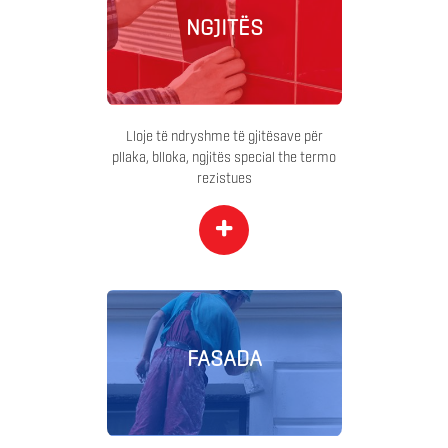
NGJITËS
Lloje të ndryshme të gjitësave për
pllaka, blloka, ngjitës special the termo
rezistues
+
FASADA