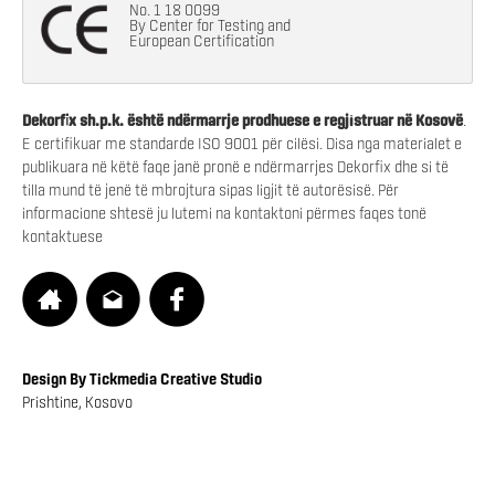
No. 1 18 0099
By Center for Testing and
European Certification
Dekorfix sh.p.k. është ndërmarrje prodhuese e regjistruar në Kosovë
.
E certifikuar me standarde ISO 9001 për cilësi. Disa nga materialet e
publikuara në këtë faqe janë pronë e ndërmarrjes Dekorfix dhe si të
tilla mund të jenë të mbrojtura sipas ligjit të autorësisë. Për
informacione shtesë ju lutemi na kontaktoni përmes faqes tonë
kontaktuese
Design By Tickmedia Creative Studio
Prishtine, Kosovo