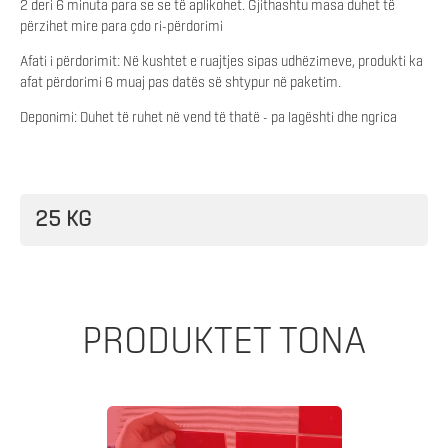
2 deri 6 minuta para se se të aplikohet. Gjithashtu masa duhet të
përzihet mire para çdo ri-përdorimi
Afati i përdorimit: Në kushtet e ruajtjes sipas udhëzimeve, produkti ka
afat përdorimi 6 muaj pas datës së shtypur në paketim.
Deponimi: Duhet të ruhet në vend të thatë - pa lagështi dhe ngrica
25 KG
PRODUKTET TONA