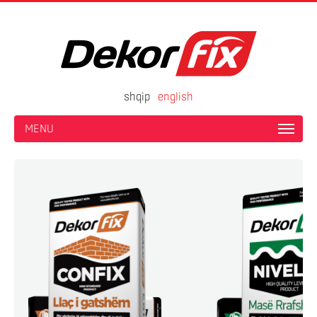
shqip
english
MENU