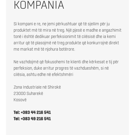
KOMPANIA
Si kompani e re, ne jemi përkushtuar që të sjellim për ju
produktet më të mira në treg. Një pjesë e madhe e angazhimit
tonë i është dedikuar perfeksionimit të cilësisë dhe ia kemi
arritur që të plasojmë në treg produkte që konkurrojnë direkt
me markat më të njohura botërore.
Ne vazhdojmë që fokusohemi te klienti dhe kërkesat e tij për
perfeksion, duke arritur progres të vazhdueshëm, si në
cilësia, ashtu edhe në efektshmëri
Zona Industriale në Shirokë
23000 Suharekë
Kosovë
Tel: +383 44 216 541
Tel: +383 49 216 541