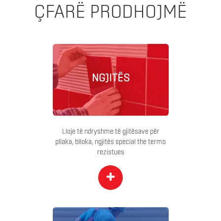
ÇFARË PRODHOJMË
NGJITËS
Lloje të ndryshme të gjitësave për
pllaka, blloka, ngjitës special the termo
rezistues
+