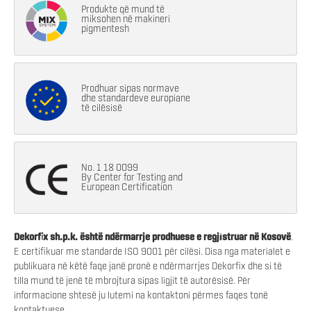
Produkte që mund të
miksohen në makineri
pigmentesh
Prodhuar sipas normave
dhe standardeve europiane
të cilësisë
No. 1 18 0099
By Center for Testing and
European Certification
Dekorfix sh.p.k. është ndërmarrje prodhuese e regjistruar në Kosovë
.
E certifikuar me standarde ISO 9001 për cilësi. Disa nga materialet e
publikuara në këtë faqe janë pronë e ndërmarrjes Dekorfix dhe si të
tilla mund të jenë të mbrojtura sipas ligjit të autorësisë. Për
informacione shtesë ju lutemi na kontaktoni përmes faqes tonë
kontaktuese