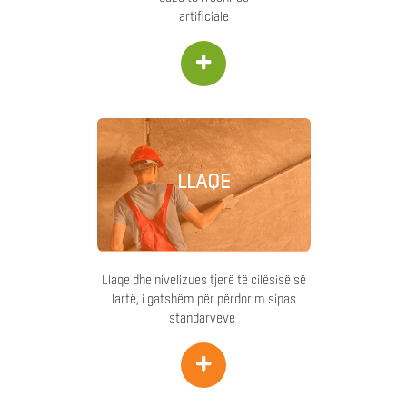
artificiale
+
LLAQE
Llaqe dhe nivelizues tjerë të cilësisë së
lartë, i gatshëm për përdorim sipas
standarveve
+