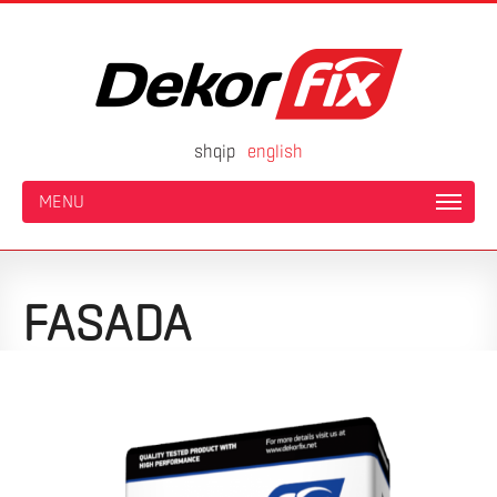
shqip
english
MENU
FASADA