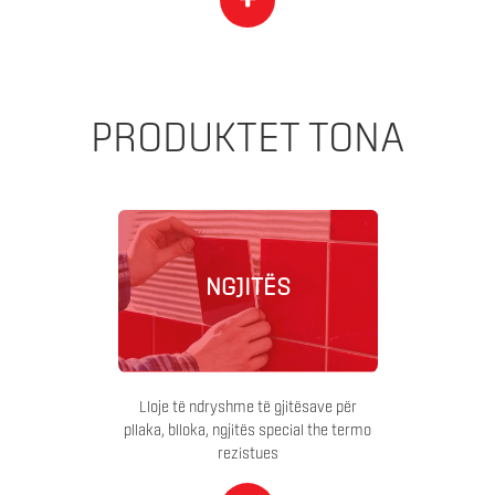
+
PRODUKTET TONA
NGJITËS
Lloje të ndryshme të gjitësave për
pllaka, blloka, ngjitës special the termo
rezistues