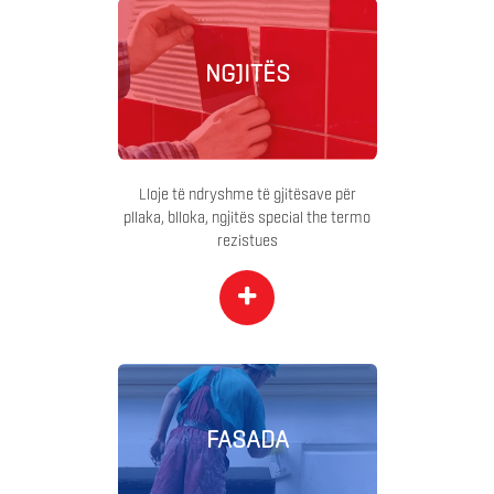
NGJITËS
Lloje të ndryshme të gjitësave për
pllaka, blloka, ngjitës special the termo
rezistues
+
FASADA