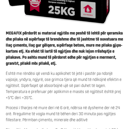
MEGAFIX përdorët si material ngjitës me peshë të lehtë për qeramika
dhe pllaka në sipërfaqe të brendshme dhe të jashtme të suvatuara me
llaç çimento, llaç gur gëlqere, sipërfaqe betoni, mure me pllaka gjips-
kartoni etj. Ka efekt të lartë të ngjitjes dhe nuk lejon rrëshqitje e
pllakave. Po ashtu mund të përdoret edhe për ngjitjen e mermerit,
granitit, pllakë mbi pllakë, etj.
Është me rëndësi që vendi ku aplikohet të jetë i pastër pa ndonjë
vajosje, yndyra, ngjyrë, ose grimca tjera që mund të ndikojnë efektin e
ngjitësit. Sipërfaqet që absorbojnë ujë së pari duhet të lagen.
Temperatura e preferuar për aplikimin e masës së ngjitësit është prej
+5°C deri +35°C.
Procesi i tharjes në mure deri në 6 orë, ndërsa në dysheme der në 24
orë. Rregullime të vogla mund të bëhen deri 30 minuta pas ngjitjes
fillestare. Përmban çimento, minerale dhe aditivë