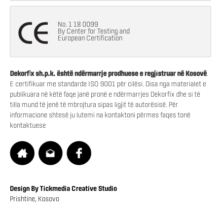
No. 1 18 0099
By Center for Testing and
European Certification
Dekorfix sh.p.k. është ndërmarrje prodhuese e regjistruar në Kosovë
.
E certifikuar me standarde ISO 9001 për cilësi. Disa nga materialet e
publikuara në këtë faqe janë pronë e ndërmarrjes Dekorfix dhe si të
tilla mund të jenë të mbrojtura sipas ligjit të autorësisë. Për
informacione shtesë ju lutemi na kontaktoni përmes faqes tonë
kontaktuese
Design By Tickmedia Creative Studio
Prishtine, Kosovo