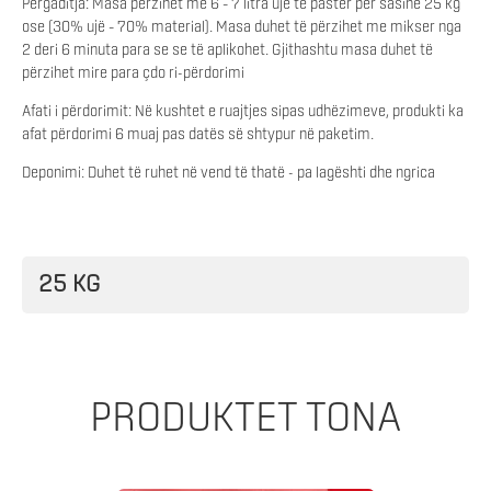
Përgaditja: Masa përzihet me 6 – 7 litra ujë të pastër për sasinë 25 kg
ose (30% ujë – 70% material). Masa duhet të përzihet me mikser nga
2 deri 6 minuta para se se të aplikohet. Gjithashtu masa duhet të
përzihet mire para çdo ri-përdorimi
Afati i përdorimit: Në kushtet e ruajtjes sipas udhëzimeve, produkti ka
afat përdorimi 6 muaj pas datës së shtypur në paketim.
Deponimi: Duhet të ruhet në vend të thatë - pa lagështi dhe ngrica
25 KG
PRODUKTET TONA