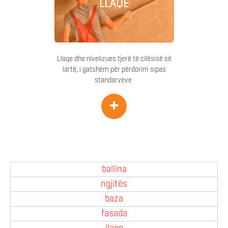
LLAQE
Llaqe dhe nivelizues tjerë të cilësisë së
lartë, i gatshëm për përdorim sipas
standarveve
+
ballina
ngjitës
baza
fasada